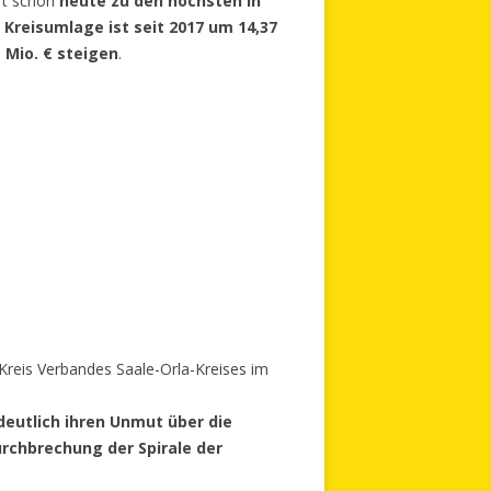
rt schon
heute zu den höchsten in
e
Kreisumlage ist seit 2017 um 14,37
1 Mio. € steigen
.
Kreis Verbandes Saale-Orla-Kreises im
deutlich ihren Unmut über die
rchbrechung der Spirale der