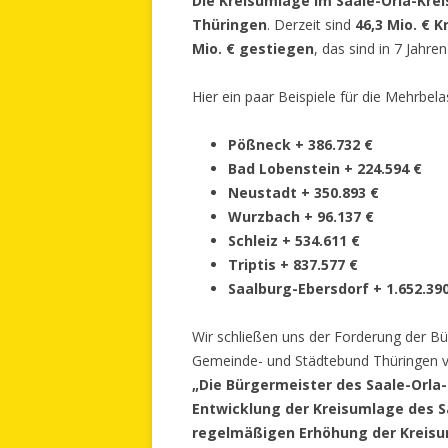
Die Kreisumlage im Saale-Orla-Krei
Thüringen
. Derzeit sind
46,3 Mio. € 
Mio. € gestiegen
, das sind in 7 Jahre
Hier ein paar Beispiele für die Mehrb
Pößneck + 386.732 €
Bad Lobenstein + 224.594 €
Neustadt + 350.893 €
Wurzbach + 96.137 €
Schleiz + 534.611 €
Triptis + 837.577 €
Saalburg-Ebersdorf + 1.652.39
Wir schließen uns der Forderung der Bü
Gemeinde- und Städtebund Thüringen vom
„Die Bürgermeister des Saale-Orla
Entwicklung der Kreisumlage des S
regelmäßigen Erhöhung der Kreisu