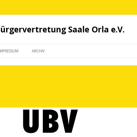
rgervertretung Saale Orla e.V.
Springe
zum
IMPRESSUM
ARCHIV
Inhalt