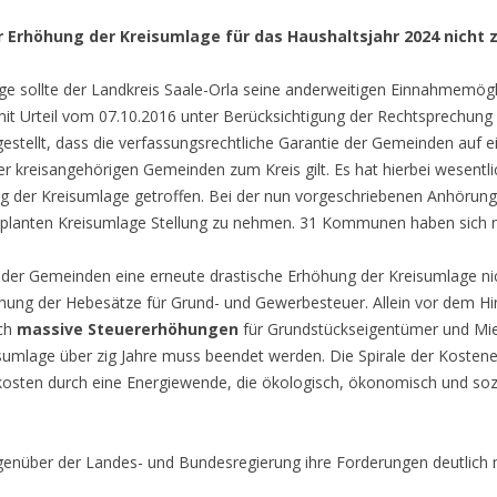
er Erhöhung der Kreisumlage für das Haushaltsjahr 2024 nicht
ge sollte der Landkreis Saale-Orla seine anderweitigen Einnahmemög
mit Urteil vom 07.10.2016 unter Berücksichtigung der Rechtsprechun
estellt, dass die verfassungsrechtliche Garantie der Gemeinden auf 
der kreisangehörigen Gemeinden zum Kreis gilt. Es hat hierbei wese
ng der Kreisumlage getroffen. Bei der nun vorgeschriebenen Anhöru
lanten Kreisumlage Stellung zu nehmen. 31 Kommunen haben sich nic
l der Gemeinden eine erneute drastische Erhöhung der Kreisumlage n
ung der Hebesätze für Grund- und Gewerbesteuer. Allein vor dem H
rch
massive Steuererhöhungen
für Grundstückseigentümer und Miete
sumlage über zig Jahre muss beendet werden. Die Spirale der Kosten
osten durch eine Energiewende, die ökologisch, ökonomisch und sozial
nüber der Landes- und Bundesregierung ihre Forderungen deutlich