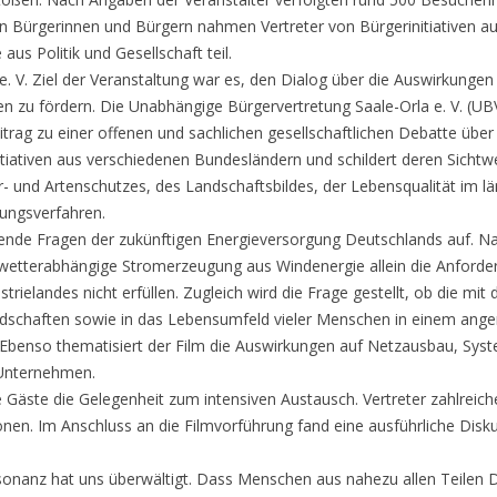
n Bürgerinnen und Bürgern nahmen Vertreter von Bürgerinitiativen au
us Politik und Gesellschaft teil.
 V. Ziel der Veranstaltung war es, den Dialog über die Auswirkunge
n zu fördern. Die Unabhängige Bürgervertretung Saale-Orla e. V. (UBV
eitrag zu einer offenen und sachlichen gesellschaftlichen Debatte über 
tiativen aus verschiedenen Bundesländern und schildert deren Sichtw
- und Artenschutzes, des Landschaftsbildes, der Lebensqualität im l
ungsverfahren.
gende Fragen der zukünftigen Energieversorgung Deutschlands auf. N
wetterabhängige Stromerzeugung aus Windenergie allein die Anforder
trielandes nicht erfüllen. Zugleich wird die Frage gestellt, ob die m
landschaften sowie in das Lebensumfeld vieler Menschen in einem an
 Ebenso thematisiert der Film die Auswirkungen auf Netzausbau, Sys
 Unternehmen.
e Gäste die Gelegenheit zum intensiven Austausch. Vertreter zahlreiche
onen. Im Anschluss an die Filmvorführung fand eine ausführliche Disk
esonanz hat uns überwältigt. Dass Menschen aus nahezu allen Teile