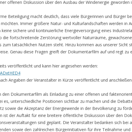
 einer offenen Diskussion über den Ausbau der Windenergie geworden is
orme Beteiligung macht deutlich, dass viele Bürgerinnen und Bürger 
n möchten. Immer größere Natur- und Kulturlandschaften werden in
keine sichere und kontinuierliche Energieversorgung eines Industriel
 ob die fortschreitende Zerstörung wertvoller Naturräume, gewachsene
 zum tatsächlichen Nutzen steht. Hinzu kommen aus unserer Sicht s
e. Genau diese Fragen greift der Dokumentarfilm auf und regt zu ei
eits veröffentlicht und kann hier angesehen werden:
RsADxtHED4
ch Angaben der Veranstalter in Kürze veröffentlicht und anschließend 
n den Dokumentarfilm als Einladung zu einer offenen und faktenorient
ei es, unterschiedliche Positionen sichtbar zu machen und die Debatt
hutz sowie die Akzeptanz der Energiewende in der Bevölkerung zu förd
en ist der Auftakt für eine breitere öffentliche Diskussion über den D
onsveranstaltungen sind geplant. Die Veranstalter bedanken sich bei
enden sowie den zahlreichen Bürgerinitiativen für ihre Teilnahme und