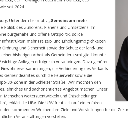
wie seit 2024
burg. Unter dem Leitmotiv
„Gemeinsam mehr
ne Politik des Zuhörens, Planens und Umsetzens. Im
ne bürgernahe und offene Ortspolitik, solide
nfrastruktur, mehr Freizeit- und Erholungsmöglichkeiten
on Ordnung und Sicherheit sowie der Schutz der land- und
n seiner bisherigen Arbeit als Gemeinderatsmitglied konnte
wichtige Anliegen erfolgreich voranbringen. Dazu gehören
er Einwohnerversammlungen, die Verhinderung des Verkaufs
es Gemeindeamtes durch die Feuerwehr sowie die
po-30-Zone in der Schleizer Straße. „Wir möchten den
hes, ehrliches und sachorientiertes Angebot machen. Unser
den Menschen weiterzuentwickeln und Entscheidungen
en“, erklärt die UBV. Die UBV freut sich auf einen fairen
in den kommenden Wochen ihre Ziele und Vorstellungen für die Zuku
ntlichen Veranstaltungen vorstellen.