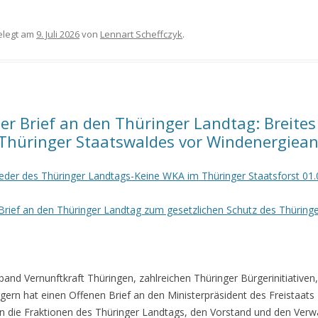
legt am
9. Juli 2026
von
Lennart Scheffczyk
.
er Brief an den Thüringer Landtag: Breites
 Thüringer Staatswaldes vor Windenergiea
lieder des Thüringer Landtags-Keine WKA im Thüringer Staatsforst 01.
Brief an den Thüringer Landtag zum gesetzlichen Schutz des Thüring
band Vernunftkraft Thüringen, zahlreichen Thüringer
Bürgerinitiativ
rgern
hat einen Offenen Brief an den Ministerpräsident des Freistaat
n die Fraktionen des Thüringer Landtags, den
Vorstand und den Verw