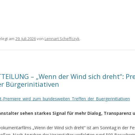
legt am
29. Juli 2026
von
Lennart Scheffczyk
.
ILUNG – „Wenn der Wind sich dreht“: Pr
r Bürgerinitiativen
t-Premiere_wird_zum_bundesweiten_Treffen_der_Buergerinitiativen
anstalter sehen starkes Signal für mehr Dialog, Transparenz 
 Dokumentarfilms „Wenn der Wind sich dreht“ ist am Sonntag in der Fe
oßen. Nach Angaben der Veranstalter verfolgten rund 500 Besucherin