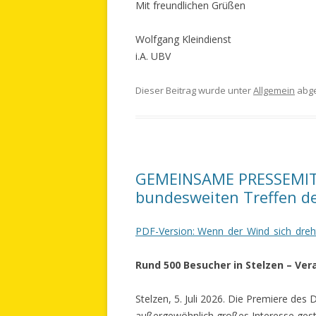
Mit freundlichen Grüßen
Wolfgang Kleindienst
i.A. UBV
Dieser Beitrag wurde unter
Allgemein
abge
GEMEINSAME PRESSEMITTE
bundesweiten Treffen de
PDF-Version: Wenn_der_Wind_sich_dreh
Rund 500 Besucher in Stelzen – Ver
Stelzen, 5. Juli 2026. Die Premiere des
außergewöhnlich großes Interesse gest