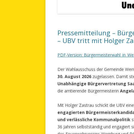
Pressemitteilung – Bürg
– UBV tritt mit Holger Z
PDF-Version: Bürgermeisterwahl_in_We
Der Wahlausschuss der Gemeinde Wernbu
30. August 2026
zugelassen. Damit ste
Unabhängige Bürgervertretung Saal
die amtierende Bürgermeisterin
Angel
Mit Holger Zastrau schickt die UBV ein
engagierten Bürgermeisterkandid
und verlässliche Kommunalpolitik
s
36 Jahren selbstständig und engagiert si
des Feuerwehrvereins Wernburg und Pöß