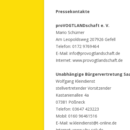
Pressekontakte
proVOGTLANDschaft e. V.
Mario Schürner
Am Leopoldsweg 207926 Gefell
Telefon: 0172 9769464
E-Mail: info@provogtlandschaft.de
Internet: www.provogtlandschaft.de
Unabhängige Bürgervertretung Saal
Wolfgang Kleindienst
stellvertretender Vorsitzender
Kastanienallee 4a
07381 Pößneck
Telefon: 03647 423223
Mobil: 0160 96461516
E-Mail: w.kleindienst@t-online.de
Internet: www.ubv-sok.de