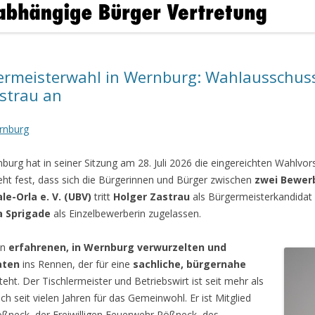
ermeisterwahl in Wernburg: Wahlausschuss
astrau an
rnburg
rg hat in seiner Sitzung am 28. Juli 2026 die eingereichten Wahlvor
ht fest, dass sich die Bürgerinnen und Bürger zwischen
zwei Bewer
e-Orla e. V. (UBV)
tritt
Holger Zastrau
als Bürgermeisterkandidat 
a Sprigade
als Einzelbewerberin zugelassen.
en
erfahrenen, in Wernburg verwurzelten und
aten
ins Rennen, der für eine
sachliche, bürgernahe
teht. Der Tischlermeister und Betriebswirt ist seit mehr als
ch seit vielen Jahren für das Gemeinwohl. Er ist Mitglied
neck, der Freiwilligen Feuerwehr Pößneck, des